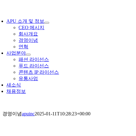
Skip
to
oggle
content
avigation
APU 소개 및 정보
CEO 메시지
회사개요
경영이념
연혁
사업분야
패션 라이선스
푸드 라이선스
콘텐츠 IP 라이선스
유통사업
새소식
채용정보
경영이념
apuinc
2025-01-11T10:28:23+00:00