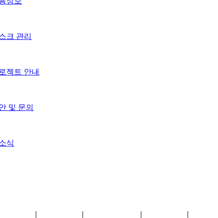
용정보
스크 관리
로젝트 안내
안 및 문의
소식
스크관리
｜
채용정보
｜
제안 및 문의
｜
이용약관
｜
日本