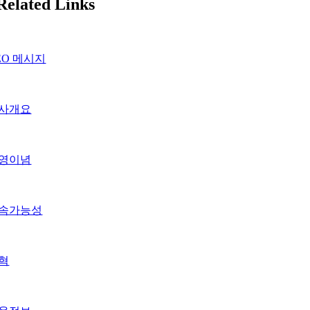
Related Links
EO 메시지
사개요
영이념
속가능성
혁