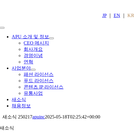
Skip
to
content
JP
｜
EN
｜
K
Toggle
Navigation
APU 소개 및 정보
CEO 메시지
회사개요
경영이념
연혁
사업분야
패션 라이선스
푸드 라이선스
콘텐츠 IP 라이선스
유통사업
새소식
채용정보
새소식 250217
apuinc
2025-05-18T02:25:42+00:00
새소식