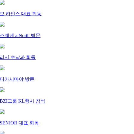
보 하인스 대표 회동
스웨덴 atNorth 방문
리시 수낙과 회동
다카시마야 방문
BZI그룹 KL행사 참석
SENIOR 대표 회동