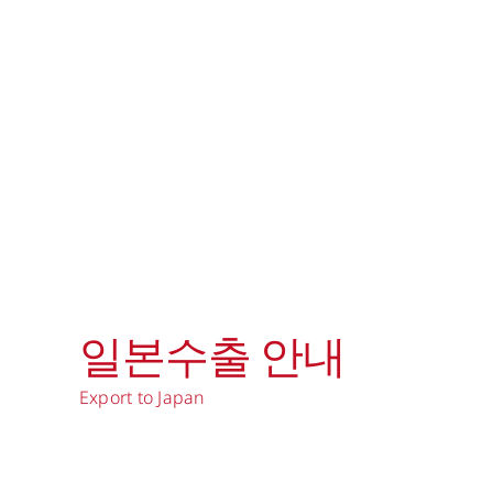
Skip
to
content
일본수출 안내
Export to Japan